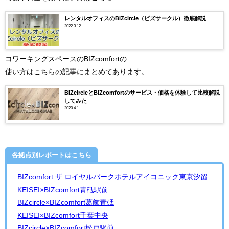
レンタルオフィスのBIZcircle（ビズサークル）徹底解説
2022.3.12
コワーキングスペースのBIZcomfortの
使い方はこちらの記事にまとめてあります。
BIZcircleとBIZcomfortのサービス・価格を体験して比較解説
してみた
2020.4.1
各拠点別レポートはこちら
BIZcomfort ザ ロイヤルパークホテルアイコニック東京汐留
KEISEI×BIZcomfort青砥駅前
BIZcircle×BIZcomfort葛飾青砥
KEISEI×BIZcomfort千葉中央
BIZcircle×BIZcomfort松戸駅前