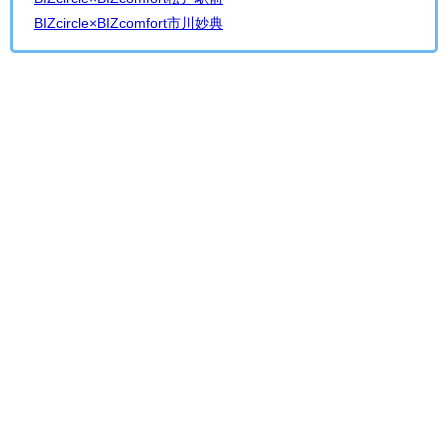
BIZcircle×BIZcomfort市川妙典