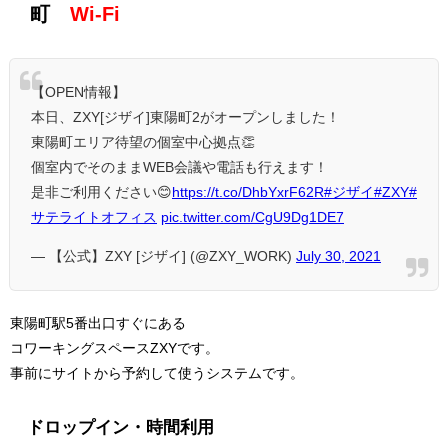
町
Wi-Fi
【OPEN情報】
本日、ZXY[ジザイ]東陽町2がオープンしました！
東陽町エリア待望の個室中心拠点👏
個室内でそのままWEB会議や電話も行えます！
是非ご利用ください😊
https://t.co/DhbYxrF62R
#ジザイ
#ZXY
#
サテライトオフィス
pic.twitter.com/CgU9Dg1DE7
— 【公式】ZXY [ジザイ] (@ZXY_WORK)
July 30, 2021
東陽町駅5番出口すぐにある
コワーキングスペースZXYです。
事前にサイトから予約して使うシステムです。
ドロップイン・時間利用