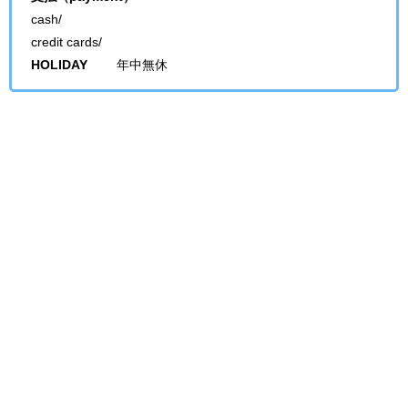
cash/
credit cards/
HOLIDAY
年中無休