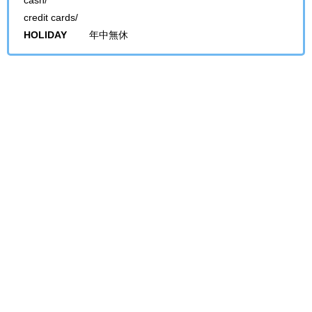
cash/
credit cards/
HOLIDAY
年中無休