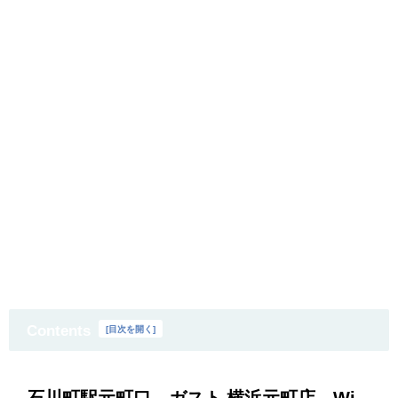
Contents
[
目次を開く
]