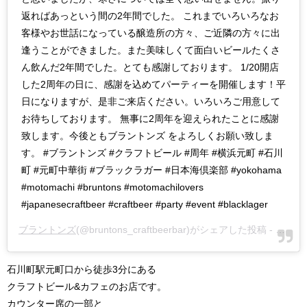
返ればあっという間の2年間でした。 これまでいろいろなお
客様やお世話になっている醸造所の方々、ご近隣の方々に出
逢うことができました。また美味しくて面白いビールたくさ
ん飲んだ2年間でした。とても感謝しております。 1/20開店
した2周年の日に、感謝を込めてパーティーを開催します！平
日になりますが、是非ご来店ください。いろいろご用意して
お待ちしております。 無事に2周年を迎えられたことに感謝
致します。今後ともブラントンズ をよろしくお願い致しま
す。 #ブラントンズ #クラフトビール #周年 #横浜元町 #石川
町 #元町中華街 #ブラックラガー #日本海倶楽部 #yokohama
#motomachi #bruntons #motomachilovers
#japanesecraftbeer #craftbeer #party #event #blacklager
ブラントンズ
(@bruntons_craftbeerbar)がシェアした投稿 -
2020
石川町駅元町口から徒歩3分にある
クラフトビール&カフェのお店です。
カウンター席の一部と