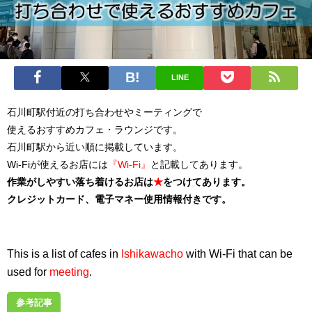
LINE
石川町駅付近
の打ち合わせやミーティングで
使えるおすすめカフェ・ラウンジです。
石川町駅から近い順に掲載しています。
Wi-Fiが使えるお店には
『Wi-Fi』
と記載してあります。
作業がしやすい落ち着けるお店は
★
をつけてあります。
クレジットカード、電子マネー使用情報付きです。
This is a list of cafes in
Ishikawacho
with Wi-Fi that can be
used for
meeting
.
参考記事