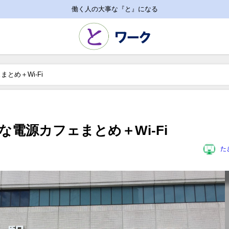
働く人の大事な『と』になる
とめ＋Wi-Fi
電源カフェまとめ＋Wi-Fi
た