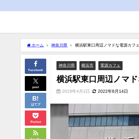
ホーム
神奈川県
横浜駅東口周辺ノマドな電源カフェま
神奈川県
横浜市
電源カフェ
Facebook
横浜駅東口周辺ノマドな
post
2019年4月2日
2022年8月14日
はてブ
Pocket