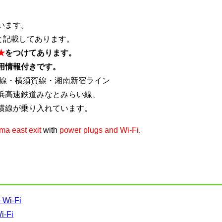
。
います。
と記載してあります。
★
をつけてあります。
用情報付きです。
線・横須賀線・湘南新宿ライン
浜高速鉄道みなとみらい線、
横線が乗り入れています。
ma east exit
with
power plugs and Wi-Fi
.
i-Fi
Fi