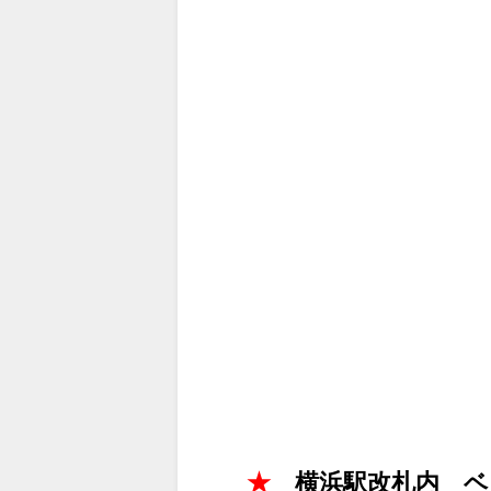
★
横浜駅改札内 ベ