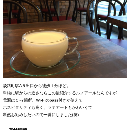
淡路町駅A５出口から徒歩１分ほど。
単純に駅からの近さならこの後紹介するルノアールなんですが
電源は５~7箇所、Wi-Fiのpass付きが使えて
ホスピタリティも高く、ラテアートもかわいくて
断然お勧めしたいので一番にしました(笑)