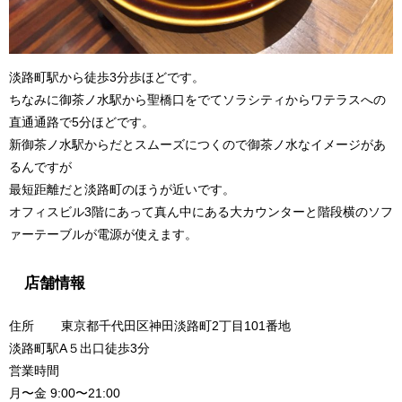
淡路町駅から徒歩3分歩ほどです。
ちなみに御茶ノ水駅から聖橋口をでてソラシティからワテラスへの
直通通路で5分ほどです。
新御茶ノ水駅からだとスムーズにつくので御茶ノ水なイメージがあ
るんですが
最短距離だと淡路町のほうが近いです。
オフィスビル3階にあって真ん中にある大カウンターと階段横のソフ
ァーテーブルが電源が使えます。
店舗情報
住所 東京都千代田区神田淡路町2丁目101番地
淡路町駅A５出口徒歩3分
営業時間
月〜金 9:00〜21:00