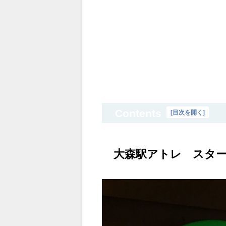
Contents
[
目次を開く
]
大森駅アトレ スタ