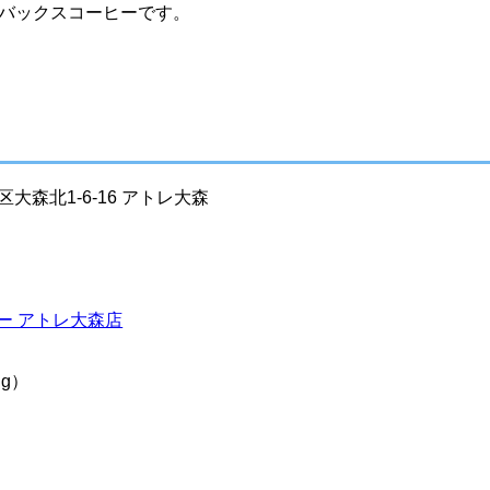
ーバックスコーヒーです。
区大森北1-6-16 アトレ大森
ー アトレ大森店
ing）