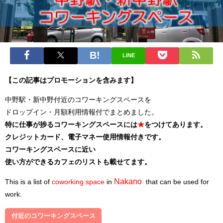
LINE
【この記事はプロモーションを含みます】
中野駅・新中野付近のコワーキングスペースを
ドロップイン・月額利用情報付でまとめました。
特に仕事が捗るコワーキングスペースには
★
をつけてあります。
クレジットカード、電子マネー使用情報付きです。
コワーキングスペースに近い
使い方ができるカフェのリストも載せてます。
Nakano
This is a list of
coworking
space
in
that can be used for
work.
付近のコワーキングスペース