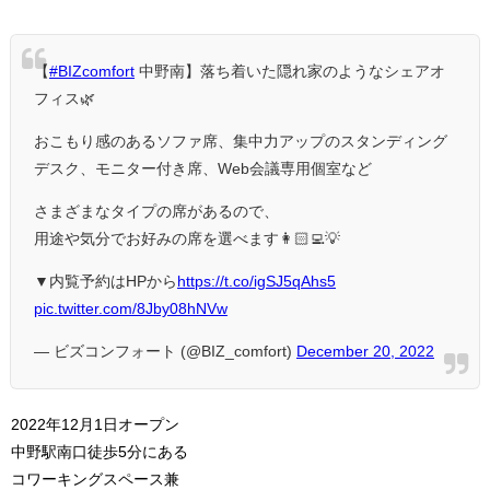
【
#BIZcomfort
中野南】落ち着いた隠れ家のようなシェアオ
フィス🌿
おこもり感のあるソファ席、集中力アップのスタンディング
デスク、モニター付き席、Web会議専用個室など
さまざまなタイプの席があるので、
用途や気分でお好みの席を選べます👩🏻‍💻💡
▼内覧予約はHPから
https://t.co/igSJ5qAhs5
pic.twitter.com/8Jby08hNVw
— ビズコンフォート (@BIZ_comfort)
December 20, 2022
2022年12月1日オープン
中野駅南口徒歩5分にある
コワーキングスペース兼