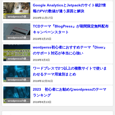
Google AnalyticsとJetpackのサイト統計情
報のPVの数値が違う原因と解決
wrodpressの使い
2019年11月17日
方
TCDテーマ『BlogPress』が期間限定無料配布
キャンペーンスタート
wrodpressの使い
2019年3月15日
方
wordperss初心者におすすめテーマ『Diver』
のサポート対応が本当に心強い
wrodpressの使い
2019年3月3日
方
ワードプレスで2つ以上の複数サイトで使いま
わせるテーマ用途別まとめ
wrodpressの使い
2018年12月31日
方
2023 初心者にお勧めなwordpressのテーマ
ランキング
wrodpressの使い
2018年8月13日
方