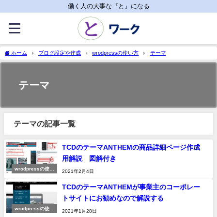
働く人の大事な『と』になる
ホーム
ブログ設定や作成
wrodpressの使い方
テーマ
テーマ
テーマの記事一覧
TCDのテーマANTHEMの商品詳細ページ作成
用解説 図解付き
wrodpressの使い
2021年2月4日
方
TCDのテーマANTHEMが事業主のコーポレー
トサイトにお勧めなので解説する
wrodpressの使い
2021年1月28日
方