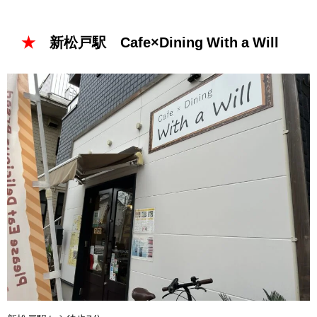
★
新松戸駅 Cafe×Dining With a Will