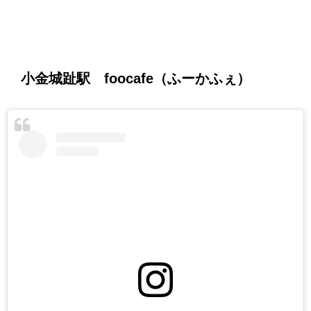
小金城趾駅 foocafe（ふーかふぇ）