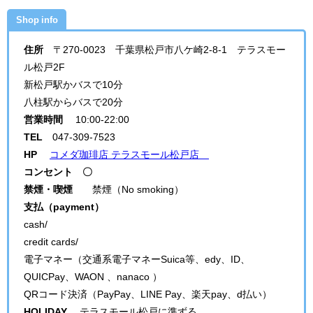
Shop info
住所
〒270-0023 千葉県松戸市八ケ崎2-8-1 テラスモー
ル松戸2F
新松戸駅かバスで10分
八柱駅からバスで20分
営業時間
10:00-22:00
TEL
047-309-7523
HP
コメダ珈琲店 テラスモール松戸店
コンセント 〇
禁煙・喫煙
禁煙（No smoking）
支払（payment）
cash/
credit cards/
電子マネー（交通系電子マネーSuica等、edy、ID、
QUICPay、WAON 、nanaco ）
QRコード決済（PayPay、LINE Pay、楽天pay、d払い）
HOLIDAY
テラスモール松戸に準ずる