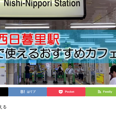
はてブ
Pocket
Feedly
える