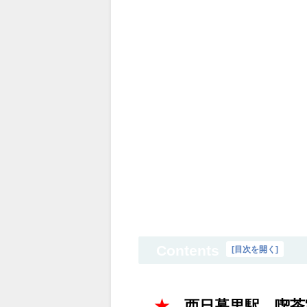
Contents
[
目次を開く
]
★
西日暮里駅 喫