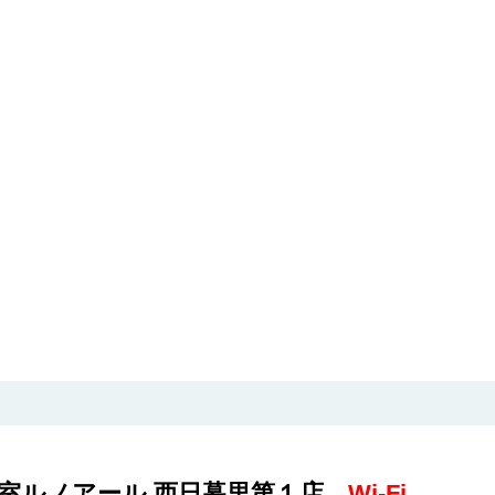
茶室ルノアール 西日暮里第１店
Wi-Fi