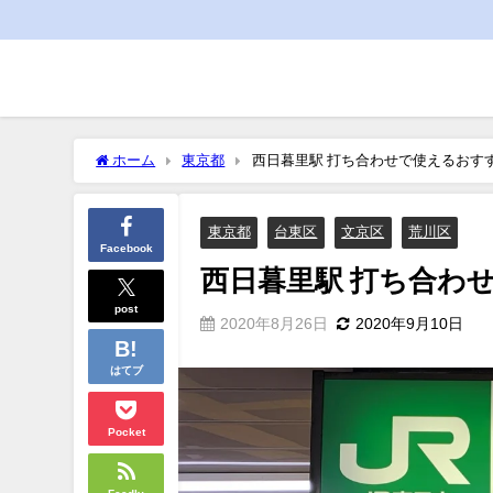
ホーム
東京都
西日暮里駅 打ち合わせで使えるおす
東京都
台東区
文京区
荒川区
Facebook
西日暮里駅 打ち合わ
post
2020年8月26日
2020年9月10日
はてブ
Pocket