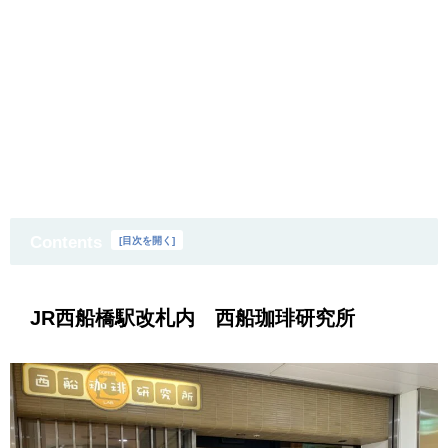
Contents
[
目次を開く
]
JR西船橋駅改札内 西船珈琲研究所