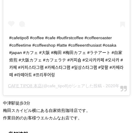
#cafetipo8 #coffee #cafe #butfirstcoffee #coffeeroaster
#coffeetime #coffeeshop #latte #coffeeenthusiast #osaka
#japan #カフェ #大阪 #梅田 #梅田カフェ #ラテアート #自家
焙煎 #大阪カフェ #カフェラテ #커피숍 #오사카카페 #오사카 #
카페 #커피스타그램 #카페스타그램 #일상스타그램 #맞팔 #카페라
떼 #라떼아트 #프리푸어링
CAFE TIPO8 本店
(@cafe_tipo8)がシェアした投稿 -
2020年 6月月12日午前10時32分PDT
中津駅徒歩3分
梅田スカイビル横にある自家焙煎珈琲店です。
作業目的のお客様ウエルカムなお店です。