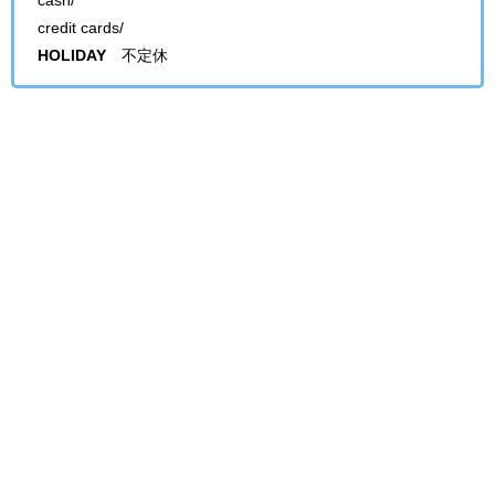
cash/
credit cards/
HOLIDAY
不定休