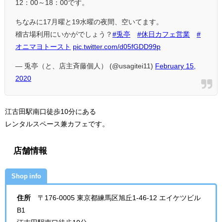
12：00～18：00です。
ちなみに17月曜と19水曜の夜間、空いてます。
稽古場利用にいかがでしょう？
#兎亭
#休日カフェ営業
#
オニマヨトースト
pic.twitter.com/d05fGDD99p
— 兎亭（と、店主斉藤個人） (@usagitei11)
February 15,
2020
江古田駅南口徒歩10分にある
レンタルスペース兼カフェです。
店舗情報
Shop info
住所
〒176-0005 東京都練馬区旭丘1-46-12 エイケツビル
B1