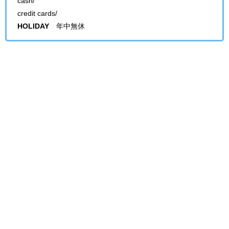
cash/
credit cards/
HOLIDAY
年中無休