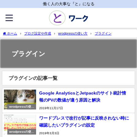
働く人の大事な『と』になる
ホーム
ブログ設定や作成
wrodpressの使い方
プラグイン
プラグイン
プラグインの記事一覧
Google AnalyticsとJetpackのサイト統計情
報のPVの数値が違う原因と解決
wrodpressの使い
2019年11月17日
方
ワードプレスで改行が記事に反映されない時に
確認したいプラグインの設定
wrodpressの使い
2019年3月3日
方