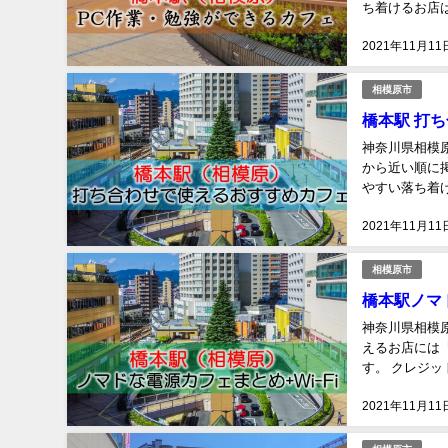
ち着けるお店は
a list of cafes..
2021年11月11
相模原市
橋本駅 打
神奈川県相模
から近い順に掲
やすい落ち着
す。 It is the lis
2021年11月11
相模原市
橋本駅ノマド
神奈川県相模原
えるお店には『
す。 クレジ
ます。 This is a l
2021年11月11