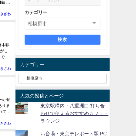
 is
カテゴリー
きざわ
検索
橋本駅
業がし
きで
カテゴリー
きざわ
人気の投稿とページ
iが使
東京駅構内・八重洲口 打ち合
ありま
れてい
わせで使えるおすすめカフェ・
ラウンジ
きざわ
お台場・東京テレポート駅 PC