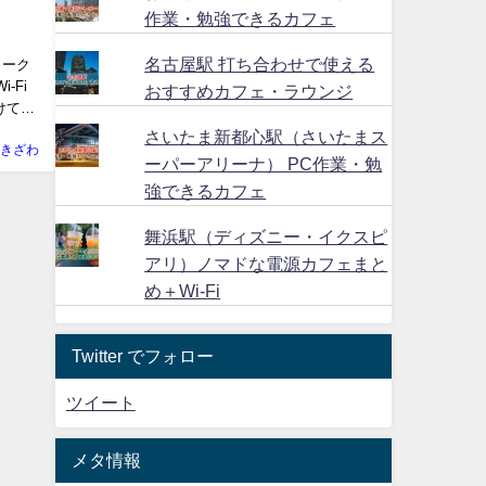
作業・勉強できるカフェ
名古屋駅 打ち合わせで使える
ワーク
-Fi
おすすめカフェ・ラウンジ
けてあ
さいたま新都心駅（さいたまス
きざわ
ーパーアリーナ） PC作業・勉
強できるカフェ
舞浜駅（ディズニー・イクスピ
アリ）ノマドな電源カフェまと
め＋Wi-Fi
Twitter でフォロー
ツイート
メタ情報