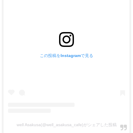
この投稿をInstagramで見る
well Asakusa(@well_asakusa_cafe)がシェアした投稿